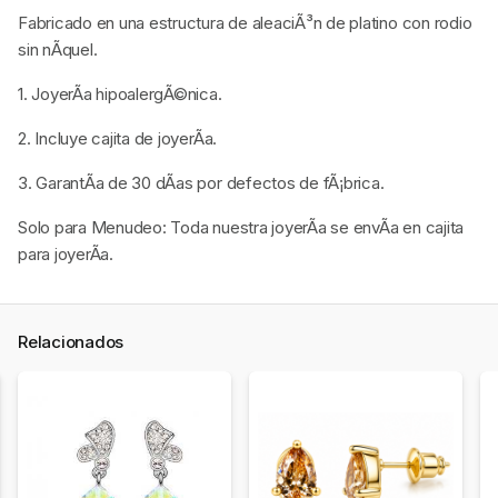
Fabricado en una estructura de aleaciÃ³n de platino con rodio
sin nÃ­quel.
1. JoyerÃ­a hipoalergÃ©nica.
2. Incluye cajita de joyerÃ­a.
3. GarantÃ­a de 30 dÃ­as por defectos de fÃ¡brica.
Solo para Menudeo: Toda nuestra joyerÃ­a se envÃ­a en cajita
para joyerÃ­a.
Relacionados