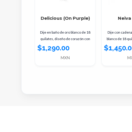
oments
Delicious (On Purple)
Neiva 
año de oro blanco
Dije en baño de oro blanco de 18
Dije con cadena
seño de gotas con
quilates, diseño de corazón con
blanco de 18 qui
r morado, rojo y
incrustación de cristales en color
flores con incrust
0
$1,290.00
$1,450.
blanco y
en c
XN
MXN
M