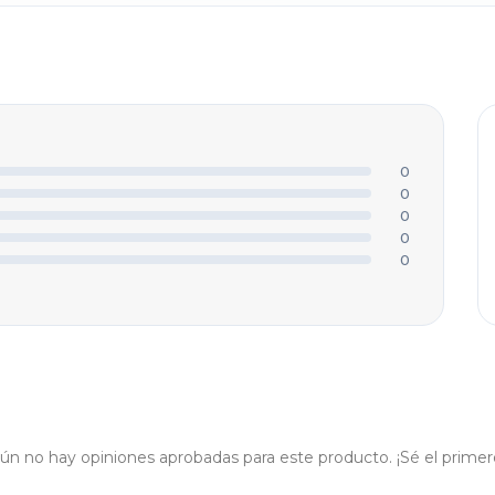
ALIFICACIÓN *
★
★
★
★
★
U NOMBRE O APODO *
0
0
0
0
ÍTULO DE TU OPINIÓN *
0
U OPINIÓN DETALLADA *
ún no hay opiniones aprobadas para este producto. ¡Sé el primer