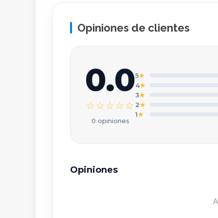
C
Opiniones de clientes
T
0.0
5
★
4
★
3
★
☆☆☆☆☆
2
★
T
1
★
0 opiniones
T
Opiniones
A