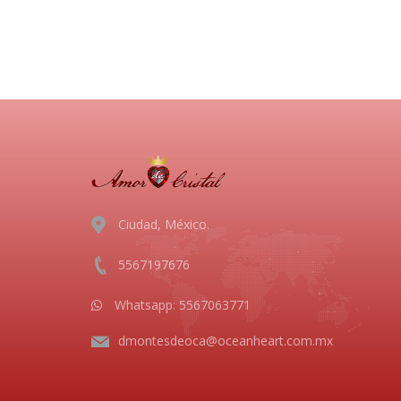
Ciudad, México.
5567197676
Whatsapp:
5567063771
dmontesdeoca@oceanheart.com.mx