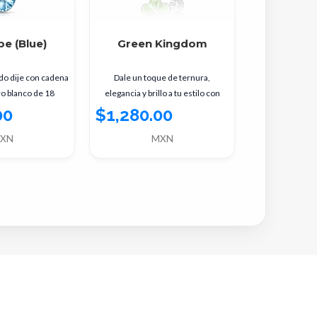
e (Blue)
Green Kingdom
Deliciou
ado dije con cadena
Dale un toque de ternura,
Dije en baño d
ro blanco de 18
elegancia y brillo a tu estilo con
quilates, dise
hermosa joya que
este hermoso dije con cadena en
incrustación de
00
$1,280.00
$1,290.
ina la
baño de
bl
XN
MXN