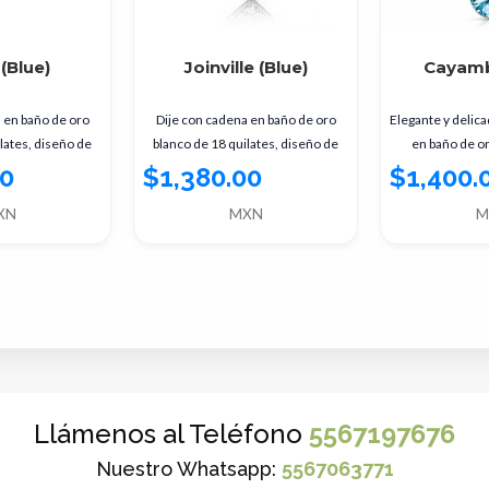
(Blue)
Joinville (Blue)
Cayamb
 en baño de oro
Dije con cadena en baño de oro
Elegante y delic
lates, diseño de
blanco de 18 quilates, diseño de
en baño de o
ación de cristales
rombo con incrustación de
quilates, una 
00
$1,380.00
$1,400.
olor
cristales en color
comb
XN
MXN
M
Llámenos al Teléfono
5567197676
Nuestro Whatsapp:
5567063771