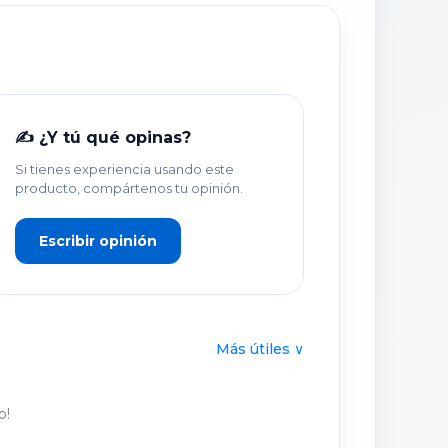
✍️ ¿Y tú qué opinas?
Si tienes experiencia usando este
producto, compártenos tu opinión.
Escribir opinión
Más útiles ∨
o!